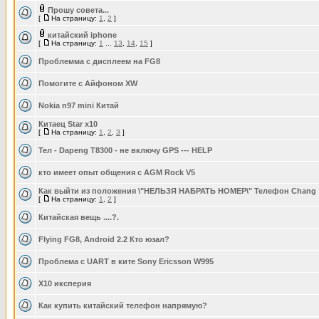
Прошу совета...
[
На страницу:
1
,
2
]
китайский iphone
[
На страницу:
1
...
13
,
14
,
15
]
Проблемма с дисплеем на FG8
Помогите с Айфоном XW
Nokia n97 mini Китай
Китаец Star x10
[
На страницу:
1
,
2
,
3
]
Тел - Dapeng T8300 - не включу GPS --- HELP
кто имеет опыт общения с AGM Rock V5
Как выйти из положения \"НЕЛЬЗЯ НАБРАТЬ НОМЕР\" Телефон Chang
[
На страницу:
1
,
2
]
Китайская вещь ....?.
Flying FG8, Android 2.2 Кто юзал?
Проблема с UART в ките Sony Ericsson W995
Х10 иксперия
Как купить китайский телефон напрямую?