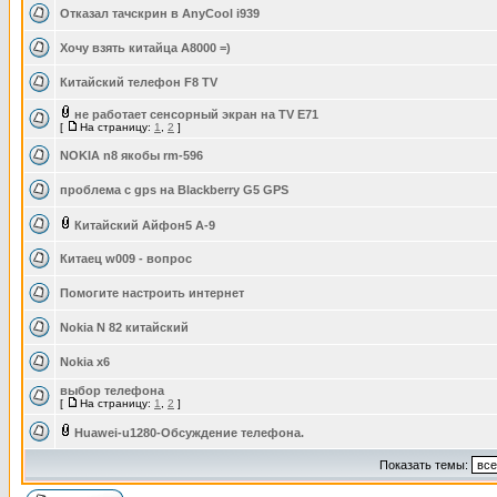
Отказал тачскрин в AnyCool i939
Хочу взять китайца А8000 =)
Китайский телефон F8 TV
не работает сенсорный экран на ТV Е71
[
На страницу:
1
,
2
]
NOKIA n8 якобы rm-596
проблема с gps на Blackberry G5 GPS
Китайский Айфон5 А-9
Китаец w009 - вопрос
Помогите настроить интернет
Nokia N 82 китайский
Nokia x6
выбор телефона
[
На страницу:
1
,
2
]
Huawei-u1280-Обсуждение телефона.
Показать темы: