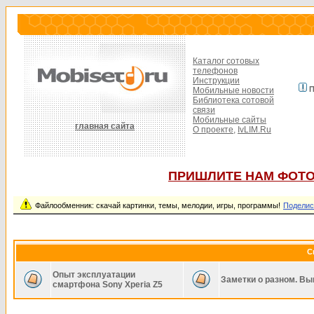
Каталог сотовых
телефонов
Инструкции
П
Мобильные новости
Библиотека сотовой
связи
Мобильные сайты
главная сайта
О проекте,
IvLIM.Ru
ПРИШЛИТЕ НАМ ФОТО
Файлообменник: скачай картинки, темы, мелодии, игры, программы!
Поделис
С
Опыт эксплуатации
Заметки о разном. Вы
смартфона Sony Xperia Z5