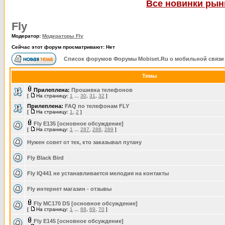
Все новинки рынк
Fly
Модератор:
Модераторы Fly
Сейчас этот форум просматривают: Нет
Список форумов Форумы Mobiset.Ru о мобильной связи
Темы
Прилеплена:
Прошивка телефонов
[
На страницу:
1
...
30
,
31
,
32
]
Прилеплена:
FAQ по телефонам FLY
[
На страницу:
1
,
2
]
Fly E135 [основное обсуждение]
[
На страницу:
1
...
287
,
288
,
289
]
Нужен совет от тех, кто заказывал путану
Fly Black Bird
Fly IQ441 не устанавливается мелодия на контакты
Fly интернет магазин - отзывы
Fly MC170 DS [основное обсуждение]
[
На страницу:
1
...
68
,
69
,
70
]
Fly E145 [основное обсуждение]