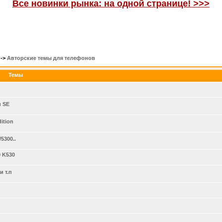
Все новинки рынка: на одной странице! >>>
->
Авторские темы для телефонов
Темы
и SE
ition
5300..
0 K530
и т.п