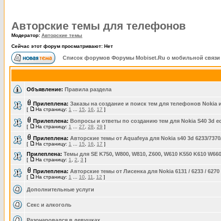
Авторские темы для телефонов
Модератор:
Авторские темы
Сейчас этот форум просматривают: Нет
Список форумов Форумы Mobiset.Ru о мобильной связи
Объявление:
Правила раздела
Прилеплена:
Заказы на создание и поиск тем для телефонов Nokia 
[
На страницу:
1
...
15
,
16
,
17
]
Прилеплена:
Вопросы и ответы по созданию тем для Nokia S40 3d ed
[
На страницу:
1
...
27
,
28
,
29
]
Прилеплена:
Авторские темы от Aquafeya для Nokia s40 3d 6233/7370/
[
На страницу:
1
...
15
,
16
,
17
]
Прилеплена:
Темы для SE K750, W800, W810, Z600, W610 K550 K610 W66
[
На страницу:
1
,
2
,
3
]
Прилеплена:
Авторские темы от Лисенка для Nokia 6131 / 6233 / 6270 
[
На страницу:
1
...
10
,
11
,
12
]
Дополнительные услуги
Секс и алкоголь
Разочаровался в девушках