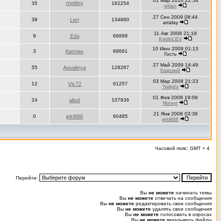
01 Мар 2010 22:54
motifey
35
182254
eirian
27 Сен 2009 08:44
38
Leri
134860
arralay
11 Авг 2009 21:19
9
Eda
66899
KatrinLEV
10 Июн 2009 01:13
3
Каплан
68661
Гость
27 Май 2009 14:49
55
Aquafeya
128287
Камский
03 Мар 2008 21:23
12
Vic72
61257
Twilight
01 Фев 2008 19:09
24
allod
107936
Norayr
21 Янв 2008 03:38
0
jeki888
60485
jeki888
Часовой пояс: GMT + 4
Перейти:
Вы
не можете
начинать темы
Вы
не можете
отвечать на сообщения
Вы
не можете
редактировать свои сообщения
Вы
не можете
удалять свои сообщения
Вы
не можете
голосовать в опросах
Вы
не можете
вкладывать файлы