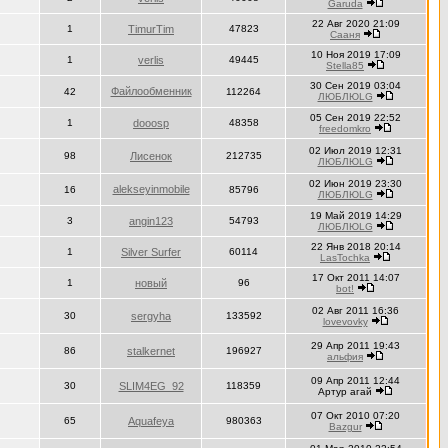
Garuda
22 Авг 2020 21:09
1
TimurTim
47823
Сааня
10 Ноя 2019 17:09
1
verlis
49445
Stella85
30 Сен 2019 03:04
Файлooбменник
42
112264
ЛЮБЛЮLG
05 Сен 2019 22:52
1
dooosp
48358
freedomkro
02 Июл 2019 12:31
98
Лисенок
212735
ЛЮБЛЮLG
02 Июн 2019 23:30
alekseyinmobile
16
85796
ЛЮБЛЮLG
19 Май 2019 14:29
3
angin123
54793
ЛЮБЛЮLG
22 Янв 2018 20:14
1
Silver Surfer
60114
LasTochka
17 Окт 2011 14:07
1
новый
96
bot!
02 Авг 2011 16:36
30
sergyha
133592
lovevovky
29 Апр 2011 19:43
86
stalkernet
196927
альфия
09 Апр 2011 12:44
30
SLIM4EG_92
118359
Артур агай
07 Окт 2010 07:20
65
Aquafeya
980363
Bazgur