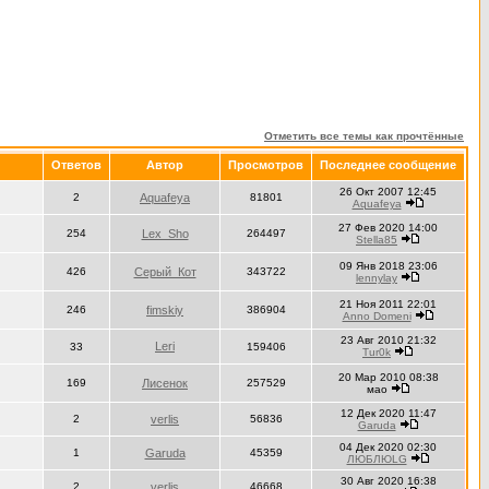
Отметить все темы как прочтённые
Ответов
Автор
Просмотров
Последнее сообщение
26 Окт 2007 12:45
2
Aquafeya
81801
Aquafeya
27 Фев 2020 14:00
254
Lex_Sho
264497
Stella85
09 Янв 2018 23:06
426
Серый_Кот
343722
lennylay
21 Ноя 2011 22:01
246
fimskiy
386904
Anno Domeni
23 Авг 2010 21:32
Leri
33
159406
Тur0k
20 Мар 2010 08:38
169
Лисенок
257529
мао
12 Дек 2020 11:47
2
verlis
56836
Garuda
04 Дек 2020 02:30
1
Garuda
45359
ЛЮБЛЮLG
30 Авг 2020 16:38
2
verlis
46668