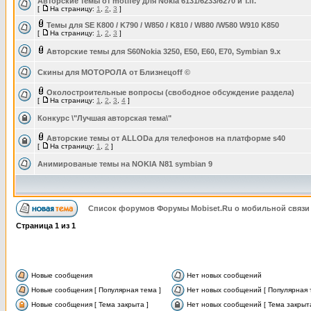
Авторские темы от motifey для Nokia 6131/6233/6270 и т.п.
[
На страницу:
1
,
2
,
3
]
Темы для SE К800 / K790 / W850 / K810 / W880 /W580 W910 K850
[
На страницу:
1
,
2
,
3
]
Авторские темы для S60Nokia 3250, Е50, E60, E70, Symbian 9.x
Скины для МОТОРОЛА от Близнецоff ©
Околостроительные вопросы (свободное обсуждение раздела)
[
На страницу:
1
,
2
,
3
,
4
]
Конкурс \"Лучшая авторская тема\"
Авторские темы от ALLODа для телефонов на платформе s40
[
На страницу:
1
,
2
]
Анимированые темы на NOKIA N81 symbian 9
Список форумов Форумы Mobiset.Ru о мобильной связи
Страница
1
из
1
Новые сообщения
Нет новых сообщений
Новые сообщения [ Популярная тема ]
Нет новых сообщений [ Популярная 
Новые сообщения [ Тема закрыта ]
Нет новых сообщений [ Тема закрыта