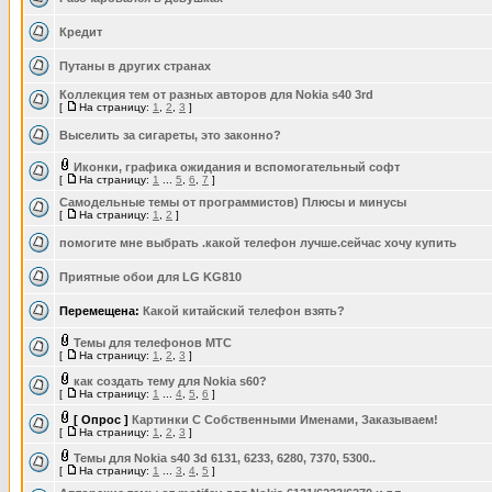
Кредит
Путаны в других странах
Коллекция тем от разных авторов для Nokia s40 3rd
[
На страницу:
1
,
2
,
3
]
Выселить за сигареты, это законно?
Иконки, графика ожидания и вспомогательный софт
[
На страницу:
1
...
5
,
6
,
7
]
Самодельные темы от программистов) Плюсы и минусы
[
На страницу:
1
,
2
]
помогите мне выбрать .какой телефон лучше.сейчас хочу купить
Приятные обои для LG KG810
Перемещена:
Какой китайский телефон взять?
Темы для телефонов МТС
[
На страницу:
1
,
2
,
3
]
как создать тему для Nokia s60?
[
На страницу:
1
...
4
,
5
,
6
]
[ Опрос ]
Картинки С Собственными Именами, Заказываем!
[
На страницу:
1
,
2
,
3
]
Темы для Nokia s40 3d 6131, 6233, 6280, 7370, 5300..
[
На страницу:
1
...
3
,
4
,
5
]