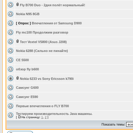
Fly B700 Duo - 2дня полёт нормальный!
Nokia N95 8GB
[ Опрос ]
Впечатления от Samsung D900
Fly mc100 Продолжим разговор
Тест Voxtel VS800 (Asus J208)
Nokia 6288 (Сильно не пинайте)
СЕ S500
обзор fly b600
Nokia 6233 vs Sony Ericsson k790i
Самсунг G600
Самсунг Е590
Первые впечатления о FLY B700
Тестируем производительность Java машины.
[
На страницу:
1
,
2
]
Показать темы: