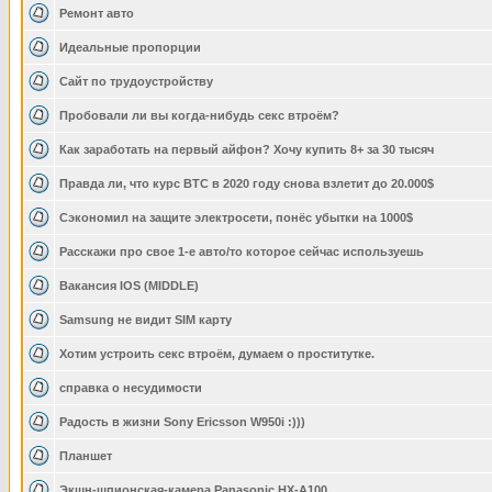
Ремонт авто
Идеальные пропорции
Сайт по трудоустройству
Пробовали ли вы когда-нибудь секс втроём?
Как заработать на первый айфон? Хочу купить 8+ за 30 тысяч
Правда ли, что курс BTC в 2020 году снова взлетит до 20.000$
Сэкономил на защите электросети, понёс убытки на 1000$
Расскажи про свое 1-е авто/то которое сейчас используешь
Вакансия IOS (MIDDLE)
Samsung не видит SIM карту
Хотим устроить секс втроём, думаем о проститутке.
справка о несудимости
Радость в жизни Sony Ericsson W950i :)))
Планшет
Экшн-шпионская-камера Panasonic HX-A100