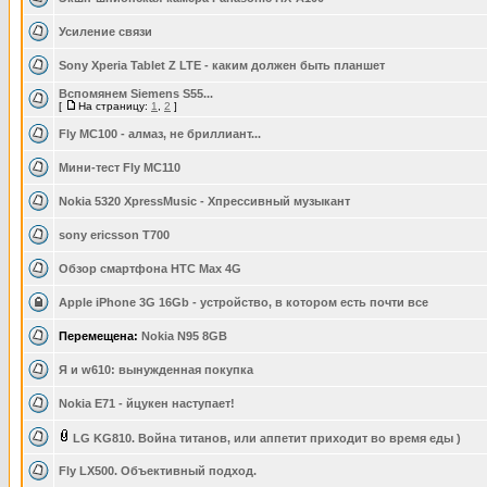
Усиление связи
Sony Xperia Tablet Z LTE - каким должен быть планшет
Вспомянем Siemens S55...
[
На страницу:
1
,
2
]
Fly MC100 - алмаз, не бриллиант...
Мини-тест Fly MC110
Nokia 5320 XpressMusic - Xпрессивный музыкант
sony ericsson T700
Обзор смартфона HTC Max 4G
Apple iPhone 3G 16Gb - устройство, в котором есть почти все
Перемещена:
Nokia N95 8GB
Я и w610: вынужденная покупка
Nokia E71 - йцукен наступает!
LG KG810. Война титанов, или аппетит приходит во время еды )
Fly LX500. Объективный подход.