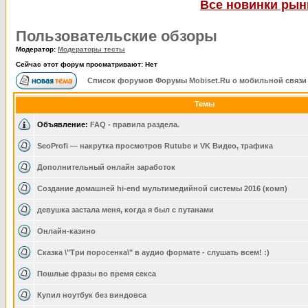
Все новинки рынк
Пользовательские обзоры
Модератор:
Модераторы тесты
Сейчас этот форум просматривают: Нет
Список форумов Форумы Mobiset.Ru о мобильной связи
Темы
Объявление:
FAQ - правила раздела.
SeoProfi — накрутка просмотров Rutube и VK Видео, трафика
Дополнительный онлайн заработок
Создание домашней hi-end мультимедийной системы 2016 (комп)
девушка застала меня, когда я был с путанами
Онлайн-казино
Сказка \"Три поросенка\" в аудио формате - слушать всем! :)
Пошлые фразы во время секса
Купил ноутбук без виндовса