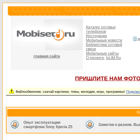
Каталог сотовых
телефонов
Инструкции
П
Мобильные новости
Библиотека сотовой
связи
Мобильные сайты
главная сайта
О проекте,
IvLIM.Ru
ПРИШЛИТЕ НАМ ФОТО
Файлообменник: скачай картинки, темы, мелодии, игры, программы!
Поделис
С
Опыт эксплуатации
Заметки о разном. Вы
смартфона Sony Xperia Z5