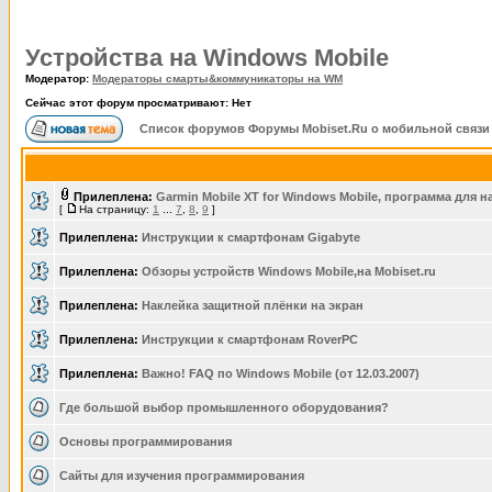
Устройства на Windows Mobile
Модератор:
Модераторы смарты&коммуникаторы на WM
Сейчас этот форум просматривают: Нет
Список форумов Форумы Mobiset.Ru о мобильной связи
Прилеплена:
Garmin Mobile XT for Windows Mobile, программа для 
[
На страницу:
1
...
7
,
8
,
9
]
Прилеплена:
Инструкции к смартфонам Gigabyte
Прилеплена:
Обзоры устройств Windows Mobile,на Mobiset.ru
Прилеплена:
Наклейка защитной плёнки на экран
Прилеплена:
Инструкции к смартфонам RoverPC
Прилеплена:
Важно! FAQ по Windows Mobile (от 12.03.2007)
Где большой выбор промышленного оборудования?
Основы программирования
Сайты для изучения программирования