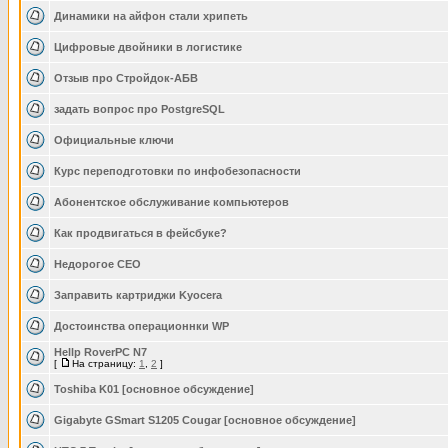
Динамики на айфон стали хрипеть
Цифровые двойники в логистике
Отзыв про Стройдок-АБВ
задать вопрос про PostgreSQL
Официальные ключи
Курс переподготовки по инфобезопасности
Абонентское обслуживание компьютеров
Как продвигаться в фейсбуке?
Недорогое СЕО
Заправить картриджи Kyocera
Достоинства операционнки WP
Hellp RoverPC N7
[
На страницу:
1
,
2
]
Toshiba K01 [основное обсуждение]
Gigabyte GSmart S1205 Cougar [основное обсуждение]