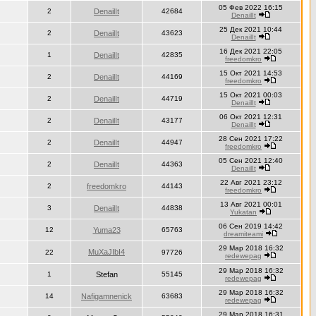
05 Фев 2022 16:15
2
DenailIt
42684
DenailIt
25 Дек 2021 10:44
2
DenailIt
43623
DenailIt
16 Дек 2021 22:05
1
DenailIt
42835
freedomkro
15 Окт 2021 14:53
2
DenailIt
44169
freedomkro
15 Окт 2021 00:03
2
DenailIt
44719
DenailIt
06 Окт 2021 12:31
2
DenailIt
43177
DenailIt
28 Сен 2021 17:22
2
DenailIt
44947
freedomkro
05 Сен 2021 12:40
2
DenailIt
44363
DenailIt
22 Авг 2021 23:12
2
freedomkro
44143
freedomkro
13 Авг 2021 00:01
3
DenailIt
44838
Yukatan
06 Сен 2019 14:42
12
Yuma23
65763
dreamiteami
29 Мар 2018 16:32
MuXaJIbI4
22
97726
redewepag
29 Мар 2018 16:32
1
Stefan
55145
redewepag
29 Мар 2018 16:32
14
Nafigamnenick
63683
redewepag
29 Мар 2018 16:31