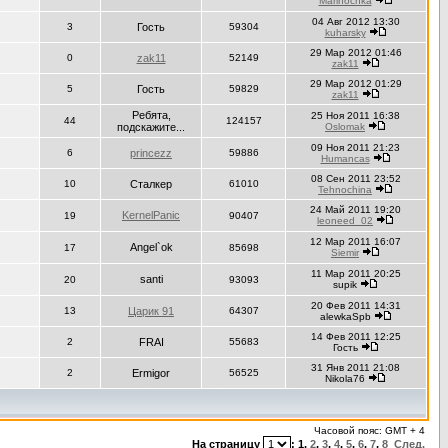
Marinochka
04 Авг 2012 13:30
3
Гость
59304
kuharsky
29 Мар 2012 01:46
0
zak11
52149
zak11
29 Мар 2012 01:29
5
Гость
59829
zak11
Ребята,
25 Ноя 2011 16:38
44
124157
подскажите...
Oslomak
09 Ноя 2011 21:23
6
princezz
59886
Humancas
08 Сен 2011 23:52
10
Сталкер
61010
Tehnochina
24 Май 2011 19:20
KernelPanic
19
90407
leoneed_02
12 Мар 2011 16:07
Angel`ok
17
85698
Siemir
11 Мар 2011 20:25
santi
20
93093
supik
20 Фев 2011 14:31
13
Царик 91
64307
alewkaSpb
14 Фев 2011 12:25
2
FRAI
55683
Гость
31 Янв 2011 21:08
2
Ermigor
56525
Nikola76
Часовой пояс: GMT + 4
На страницу
:
1
,
2
,
3
,
4
,
5
,
6
,
7
,
8
След.