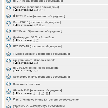
HTC 7 Trophy [основное обсуждение]
Asus P750 [основное обсуждение]
[
На страницу:
1
,
2
,
3
,
4
]
HTC HD mini [основное обсуждение]
Voxtel W210 [основное обсуждение]
[
На страницу:
1
,
2
,
3
,
4
]
HTC Desire S [основное обсуждение]
Драйвер для O2 Xda Atom Exec
[
На страницу:
1
,
2
]
HTC EVO 4G [основное обсуждение]
T-Mobile Sidekick 3 [основное обсуждение]
как установить Windows mobile
[
На страницу:
1
,
2
]
HTC P3300 [основное обсуждение]
[
На страницу:
1
,
2
]
Acer beTouch E400 [основное обсуждение]
Поисковые системы
Ginza MS100 [основное обсуждение]
[
На страницу:
1
...
9
,
10
,
11
]
HTC Windows Phone 8X [основное обсуждение]
Mitac MIO A701 [основное обсуждение]