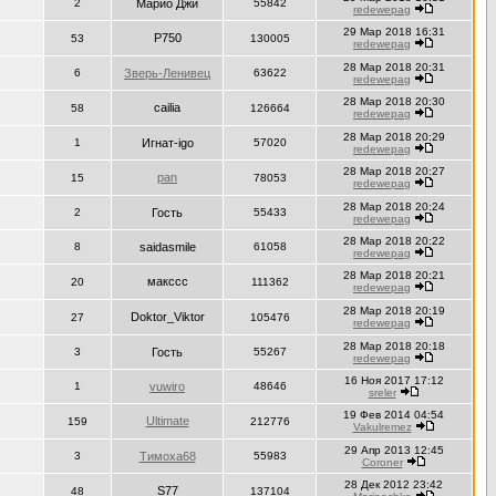
2
Марио Джи
55842
redewepag
29 Мар 2018 16:31
P750
53
130005
redewepag
28 Мар 2018 20:31
6
Зверь-Ленивец
63622
redewepag
28 Мар 2018 20:30
cailia
58
126664
redewepag
28 Мар 2018 20:29
1
Игнат-igo
57020
redewepag
28 Мар 2018 20:27
pan
15
78053
redewepag
28 Мар 2018 20:24
2
Гость
55433
redewepag
28 Мар 2018 20:22
8
saidasmile
61058
redewepag
28 Мар 2018 20:21
максcc
20
111362
redewepag
28 Мар 2018 20:19
Doktor_Viktor
27
105476
redewepag
28 Мар 2018 20:18
3
Гость
55267
redewepag
16 Ноя 2017 17:12
1
vuwiro
48646
sreler
19 Фев 2014 04:54
Ultimate
159
212776
Vakulremez
29 Апр 2013 12:45
3
Тимоха68
55983
Coroner
28 Дек 2012 23:42
S77
48
137104