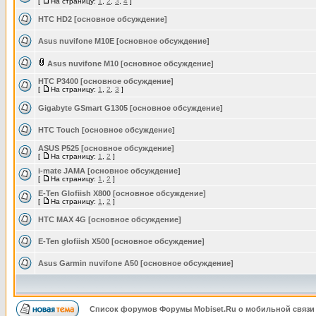
[
На страницу:
1
,
2
,
3
,
4
]
HTC HD2 [основное обсуждение]
Asus nuvifone M10E [основное обсуждение]
Asus nuvifone M10 [основное обсуждение]
HTC P3400 [основное обсуждение]
[
На страницу:
1
,
2
,
3
]
Gigabyte GSmart G1305 [основное обсуждение]
HTC Touch [основное обсуждение]
ASUS P525 [основное обсуждение]
[
На страницу:
1
,
2
]
i-mate JAMA [основное обсуждение]
[
На страницу:
1
,
2
]
E-Ten Glofiish X800 [основное обсуждение]
[
На страницу:
1
,
2
]
HTC MAX 4G [основное обсуждение]
E-Ten glofiish X500 [основное обсуждение]
Asus Garmin nuvifone A50 [основное обсуждение]
Список форумов Форумы Mobiset.Ru о мобильной связи