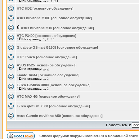
[
На страницу:
1
,
2
,
3
,
4
]
HTC HD2 [основное обсуждение]
Asus nuvifone M10E [основное обсуждение]
Asus nuvifone M10 [основное обсуждение]
HTC P3400 [основное обсуждение]
[
На страницу:
1
,
2
,
3
]
Gigabyte GSmart G1305 [основное обсуждение]
HTC Touch [основное обсуждение]
ASUS P525 [основное обсуждение]
[
На страницу:
1
,
2
]
i-mate JAMA [основное обсуждение]
[
На страницу:
1
,
2
]
E-Ten Glofiish X800 [основное обсуждение]
[
На страницу:
1
,
2
]
HTC MAX 4G [основное обсуждение]
E-Ten glofiish X500 [основное обсуждение]
Asus Garmin nuvifone A50 [основное обсуждение]
Показать темы:
Список форумов Форумы Mobiset.Ru о мобильной связи