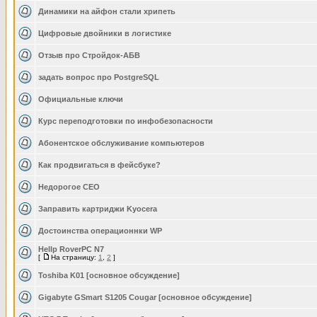
Динамики на айфон стали хрипеть
Цифровые двойники в логистике
Отзыв про Стройдок-АБВ
задать вопрос про PostgreSQL
Официальные ключи
Курс переподготовки по инфобезопасности
Абонентское обслуживание компьютеров
Как продвигаться в фейсбуке?
Недорогое СЕО
Заправить картриджи Kyocera
Достоинства операционнки WP
Hellp RoverPC N7
[
На страницу:
1
,
2
]
Toshiba K01 [основное обсуждение]
Gigabyte GSmart S1205 Cougar [основное обсуждение]