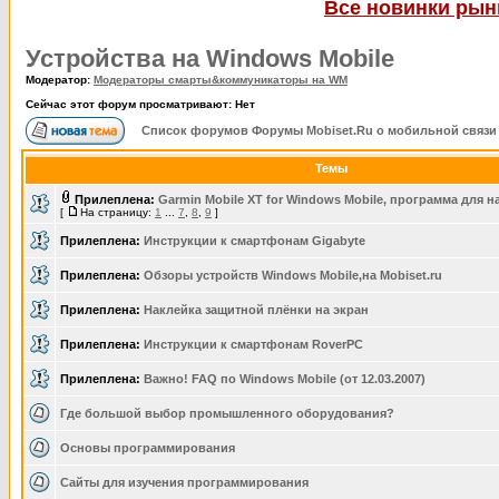
Все новинки рынк
Устройства на Windows Mobile
Модератор:
Модераторы смарты&коммуникаторы на WM
Сейчас этот форум просматривают: Нет
Список форумов Форумы Mobiset.Ru о мобильной связи
Темы
Прилеплена:
Garmin Mobile XT for Windows Mobile, программа для 
[
На страницу:
1
...
7
,
8
,
9
]
Прилеплена:
Инструкции к смартфонам Gigabyte
Прилеплена:
Обзоры устройств Windows Mobile,на Mobiset.ru
Прилеплена:
Наклейка защитной плёнки на экран
Прилеплена:
Инструкции к смартфонам RoverPC
Прилеплена:
Важно! FAQ по Windows Mobile (от 12.03.2007)
Где большой выбор промышленного оборудования?
Основы программирования
Сайты для изучения программирования