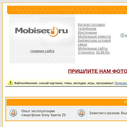
Каталог сотовых
телефонов
Инструкции
П
Мобильные новости
Библиотека сотовой
связи
Мобильные сайты
главная сайта
О проекте,
IvLIM.Ru
ПРИШЛИТЕ НАМ ФОТО
Файлообменник: скачай картинки, темы, мелодии, игры, программы!
Поделис
С
Опыт эксплуатации
Заметки о разном. Вы
смартфона Sony Xperia Z5