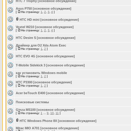
HTC 7 Trophy [основное обсуждение]
Asus P750 [основное обсуждение]
[
На страницу:
1
,
2
,
3
,
4
]
HTC HD mini [основное обсуждение]
Voxtel W210 [основное обсуждение]
[
На страницу:
1
,
2
,
3
,
4
]
HTC Desire S [основное обсуждение]
Драйвер для O2 Xda Atom Exec
[
На страницу:
1
,
2
]
HTC EVO 4G [основное обсуждение]
T-Mobile Sidekick 3 [основное обсуждение]
как установить Windows mobile
[
На страницу:
1
,
2
]
HTC P3300 [основное обсуждение]
[
На страницу:
1
,
2
]
Acer beTouch E400 [основное обсуждение]
Поисковые системы
Ginza MS100 [основное обсуждение]
[
На страницу:
1
...
9
,
10
,
11
]
HTC Windows Phone 8X [основное обсуждение]
Mitac MIO A701 [основное обсуждение]