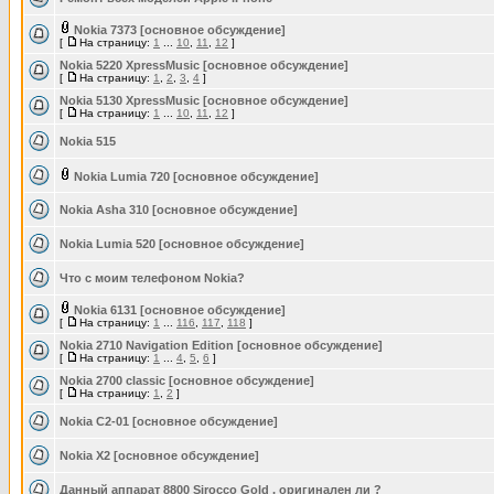
Nokia 7373 [основное обсуждение]
[
На страницу:
1
...
10
,
11
,
12
]
Nokia 5220 XpressMusic [основное обсуждение]
[
На страницу:
1
,
2
,
3
,
4
]
Nokia 5130 XpressMusic [основное обсуждение]
[
На страницу:
1
...
10
,
11
,
12
]
Nokia 515
Nokia Lumia 720 [основное обсуждение]
Nokia Asha 310 [основное обсуждение]
Nokia Lumia 520 [основное обсуждение]
Что с моим телефоном Nokia?
Nokia 6131 [основное обсуждение]
[
На страницу:
1
...
116
,
117
,
118
]
Nokia 2710 Navigation Edition [основное обсуждение]
[
На страницу:
1
...
4
,
5
,
6
]
Nokia 2700 classic [основное обсуждение]
[
На страницу:
1
,
2
]
Nokia C2-01 [основное обсуждение]
Nokia X2 [основное обсуждение]
Данный аппарат 8800 Sirocco Gold , оригинален ли ?