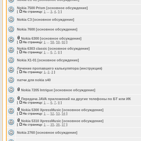
Nokia 7500 Prism [основное обсуждение]
[
На страницу:
1
...
3
,
4
,
5
]
Nokia C3 [основное обсуждение]
Nokia 7600 [основное обсуждение]
Nokia 6300 [основное обсуждение]
[
На страницу:
1
...
58
,
59
,
60
]
Nokia 6303 classic [основное обсуждение]
[
На страницу:
1
...
6
,
7
,
8
]
Nokia X1-01 [основное обсуждение]
Лечение пропавшего калькулятора (инструкция)
[
На страницу:
1
,
2
,
3
]
патчи для nokia s40
Nokia 7205 Intrigue [основное обсуждение]
Передача JAVA приложений на другие телефоны по БТ или ИК
[
На страницу:
1
...
6
,
7
,
8
]
Nokia 5300 XpressMusic [основное обсуждение]
[
На страницу:
1
...
52
,
53
,
54
]
Nokia 5310 XpressMusic [основное обсуждение]
[
На страницу:
1
...
35
,
36
,
37
]
Nokia 2760 [основное обсуждение]