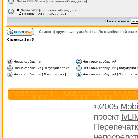
Nokia 2705 Shade [основное обсуждение]
Nokia 5200 [основное обсуждение]
[
На страницу:
1
...
29
,
30
,
31
]
Показать темы:
Список форумов Форумы Mobiset.Ru о мобильной связи
Страница
1
из
5
Новые сообщения
Нет новых сообщений
Новые сообщения [ Популярная тема ]
Нет новых сообщений [ Популярная 
Новые сообщения [ Тема закрыта ]
Нет новых сообщений [ Тема закрыта
©2005
Mobi
проект
IvLI
Перепечатк
непосредств