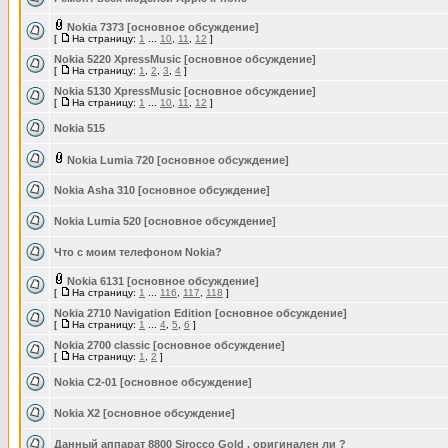
Nokia 7373 [основное обсуждение]
[
На страницу:
1
...
10
,
11
,
12
]
Nokia 5220 XpressMusic [основное обсуждение]
[
На страницу:
1
,
2
,
3
,
4
]
Nokia 5130 XpressMusic [основное обсуждение]
[
На страницу:
1
...
10
,
11
,
12
]
Nokia 515
Nokia Lumia 720 [основное обсуждение]
Nokia Asha 310 [основное обсуждение]
Nokia Lumia 520 [основное обсуждение]
Что с моим телефоном Nokia?
Nokia 6131 [основное обсуждение]
[
На страницу:
1
...
116
,
117
,
118
]
Nokia 2710 Navigation Edition [основное обсуждение]
[
На страницу:
1
...
4
,
5
,
6
]
Nokia 2700 classic [основное обсуждение]
[
На страницу:
1
,
2
]
Nokia C2-01 [основное обсуждение]
Nokia X2 [основное обсуждение]
Данный аппарат 8800 Sirocco Gold , оригинален ли ?