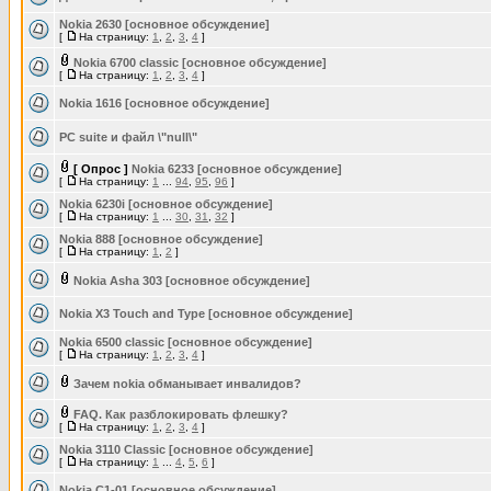
Nokia 2630 [основное обсуждение]
[
На страницу:
1
,
2
,
3
,
4
]
Nokia 6700 classic [основное обсуждение]
[
На страницу:
1
,
2
,
3
,
4
]
Nokia 1616 [основное обсуждение]
PC suite и файл \"null\"
[ Опрос ]
Nokia 6233 [основное обсуждение]
[
На страницу:
1
...
94
,
95
,
96
]
Nokia 6230i [основное обсуждение]
[
На страницу:
1
...
30
,
31
,
32
]
Nokia 888 [основное обсуждение]
[
На страницу:
1
,
2
]
Nokia Asha 303 [основное обсуждение]
Nokia X3 Touch and Type [основное обсуждение]
Nokia 6500 classic [основное обсуждение]
[
На страницу:
1
,
2
,
3
,
4
]
Зачем nokia обманывает инвалидов?
FAQ. Как разблокировать флешку?
[
На страницу:
1
,
2
,
3
,
4
]
Nokia 3110 Classic [основное обсуждение]
[
На страницу:
1
...
4
,
5
,
6
]
Nokia C1-01 [основное обсуждение]