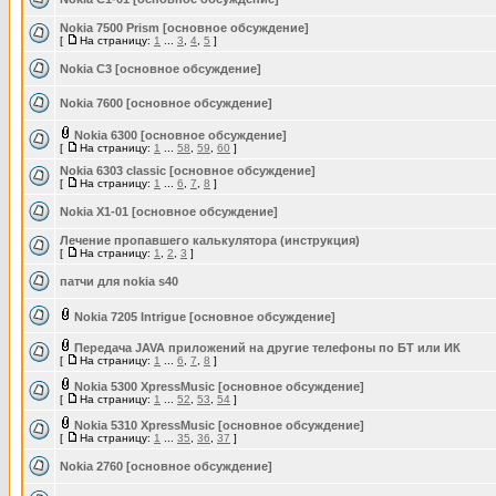
Nokia 7500 Prism [основное обсуждение]
[
На страницу:
1
...
3
,
4
,
5
]
Nokia C3 [основное обсуждение]
Nokia 7600 [основное обсуждение]
Nokia 6300 [основное обсуждение]
[
На страницу:
1
...
58
,
59
,
60
]
Nokia 6303 classic [основное обсуждение]
[
На страницу:
1
...
6
,
7
,
8
]
Nokia X1-01 [основное обсуждение]
Лечение пропавшего калькулятора (инструкция)
[
На страницу:
1
,
2
,
3
]
патчи для nokia s40
Nokia 7205 Intrigue [основное обсуждение]
Передача JAVA приложений на другие телефоны по БТ или ИК
[
На страницу:
1
...
6
,
7
,
8
]
Nokia 5300 XpressMusic [основное обсуждение]
[
На страницу:
1
...
52
,
53
,
54
]
Nokia 5310 XpressMusic [основное обсуждение]
[
На страницу:
1
...
35
,
36
,
37
]
Nokia 2760 [основное обсуждение]