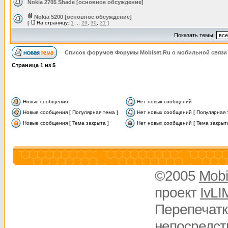
Nokia 2705 Shade [основное обсуждение]
Nokia 5200 [основное обсуждение]
[
На страницу:
1
...
29
,
30
,
31
]
Показать темы:
Список форумов Форумы Mobiset.Ru о мобильной связи
Страница
1
из
5
Новые сообщения
Нет новых сообщений
Новые сообщения [ Популярная тема ]
Нет новых сообщений [ Популярная 
Новые сообщения [ Тема закрыта ]
Нет новых сообщений [ Тема закрыта
©2005
Mobi
проект
IvLI
Перепечатк
непосредств