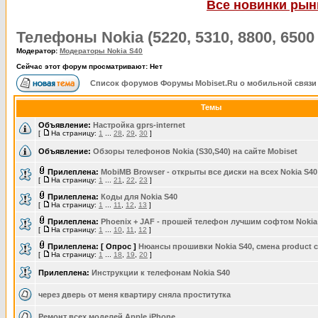
Все новинки рынк
Телефоны Nokia (5220, 5310, 8800, 6500 и
Модератор:
Модераторы Nokia S40
Сейчас этот форум просматривают: Нет
Список форумов Форумы Mobiset.Ru о мобильной связи
Темы
Объявление:
Настройка gprs-internet
[
На страницу:
1
...
28
,
29
,
30
]
Объявление:
Обзоры телефонов Nokia (S30,S40) на сайте Mobiset
Прилеплена:
MobiMB Browser - открыты все диски на всех Nokia S40
[
На страницу:
1
...
21
,
22
,
23
]
Прилеплена:
Коды для Nokia S40
[
На страницу:
1
...
11
,
12
,
13
]
Прилеплена:
Phoenix + JAF - прошей телефон лучшим софтом Nokia
[
На страницу:
1
...
10
,
11
,
12
]
Прилеплена:
[ Опрос ]
Нюансы прошивки Nokia S40, смена product 
[
На страницу:
1
...
18
,
19
,
20
]
Прилеплена:
Инструкции к телефонам Nokia S40
через дверь от меня квартиру сняла проститутка
Ремонт всех моделей Apple iPhone