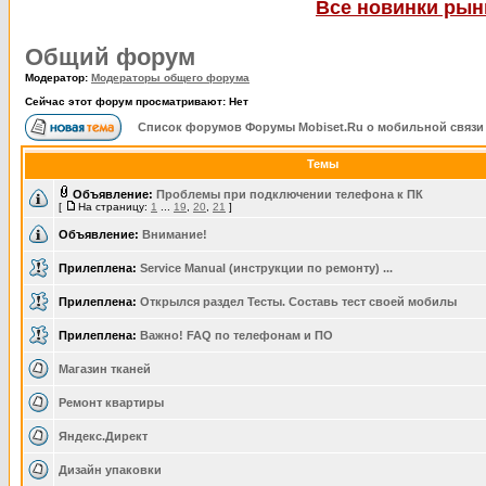
Все новинки рынк
Общий форум
Модератор:
Модераторы общего форума
Сейчас этот форум просматривают: Нет
Список форумов Форумы Mobiset.Ru о мобильной связи
Темы
Объявление:
Проблемы при подключении телефона к ПК
[
На страницу:
1
...
19
,
20
,
21
]
Объявление:
Внимание!
Прилеплена:
Service Manual (инструкции по ремонту) ...
Прилеплена:
Открылся раздел Тесты. Составь тест своей мобилы
Прилеплена:
Важно! FAQ по телефонам и ПО
Магазин тканей
Ремонт квартиры
Яндекс.Директ
Дизайн упаковки