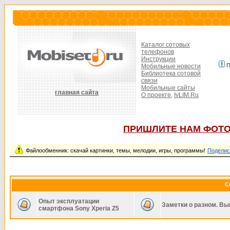
Каталог сотовых
телефонов
Инструкции
П
Мобильные новости
Библиотека сотовой
связи
Мобильные сайты
главная сайта
О проекте,
IvLIM.Ru
ПРИШЛИТЕ НАМ ФОТО
Файлообменник: скачай картинки, темы, мелодии, игры, программы!
Поделис
С
Опыт эксплуатации
Заметки о разном. Вы
смартфона Sony Xperia Z5