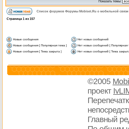
Показать темы:
Список форумов Форумы Mobiset.Ru о мобильной связи
Страница
1
из
157
Новые сообщения
Нет новых сообщений
Новые сообщения [ Популярная тема ]
Нет новых сообщений [ Популярная 
Новые сообщения [ Тема закрыта ]
Нет новых сообщений [ Тема закрыта
©2005
Mobi
проект
IvLI
Перепечатк
непосредств
Главный ре
По общим 