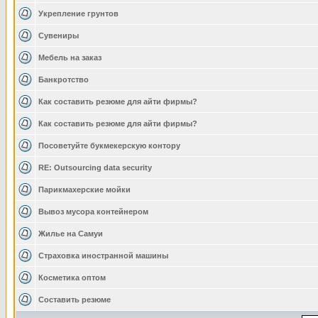
Укрепление грунтов
Сувениры
Мебель на заказ
Банкротство
Как составить резюме для айти фирмы?
Как составить резюме для айти фирмы?
Посоветуйте букмекерскую контору
RE: Outsourcing data security
Парикмахерские мойки
Вывоз мусора контейнером
Жилье на Самуи
Страховка иностранной машины
Косметика оптом
Составить резюме