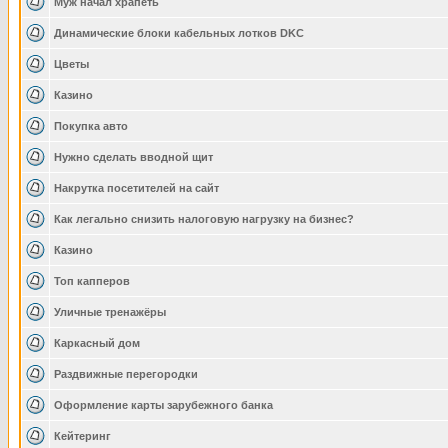
Муж начал храпеть
Динамические блоки кабельных лотков DKC
Цветы
Казино
Покупка авто
Нужно сделать вводной щит
Накрутка посетителей на сайт
Как легально снизить налоговую нагрузку на бизнес?
Казино
Топ капперов
Уличные тренажёры
Каркасный дом
Раздвижные перегородки
Оформление карты зарубежного банка
Кейтеринг