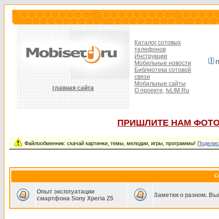
Каталог сотовых
телефонов
Инструкции
П
Мобильные новости
Библиотека сотовой
связи
Мобильные сайты
главная сайта
О проекте,
IvLIM.Ru
ПРИШЛИТЕ НАМ ФОТО
Файлообменник: скачай картинки, темы, мелодии, игры, программы!
Поделис
С
Опыт эксплуатации
Заметки о разном. Вы
смартфона Sony Xperia Z5