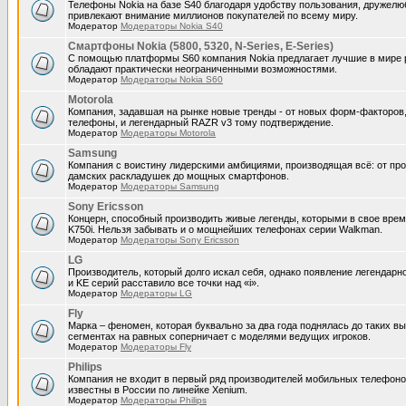
Телефоны Nokia на базе S40 благодаря удобству пользования, дружел
привлекают внимание миллионов покупателей по всему миру.
Модератор
Модераторы Nokia S40
Смартфоны Nokia (5800, 5320, N-Series, E-Series)
С помощью платформы S60 компания Nokia предлагает лучшие в мире 
обладают практически неограниченными возможностями.
Модератор
Модераторы Nokia S60
Motorola
Компания, задавшая на рынке новые тренды - от новых форм-факторов,
телефоны, и легендарный RAZR v3 тому подтверждение.
Модератор
Модераторы Motorola
Samsung
Компания с воистину лидерскими амбициями, производящая всё: от пр
дамских раскладушек до мощных смартфонов.
Модератор
Модераторы Samsung
Sony Ericsson
Концерн, способный производить живые легенды, которыми в свое врем
K750i. Нельзя забывать и о мощнейших телефонах серии Walkman.
Модератор
Модераторы Sony Ericsson
LG
Производитель, который долго искал себя, однако появление легендарн
и KE серий расставило все точки над «i».
Модератор
Модераторы LG
Fly
Марка – феномен, которая буквально за два года поднялась до таких вы
сегментах на равных соперничает с моделями ведущих игроков.
Модератор
Модераторы Fly
Philips
Компания не входит в первый ряд производителей мобильных телефоно
известны в России по линейке Xenium.
Модератор
Модераторы Philips