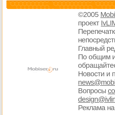
©2005
Mobi
проект
IvLI
Перепечатк
непосредств
Главный ре
По общим 
обращайте
Новости и 
news@mobis
Вопросы
со
design@ivli
Реклама на