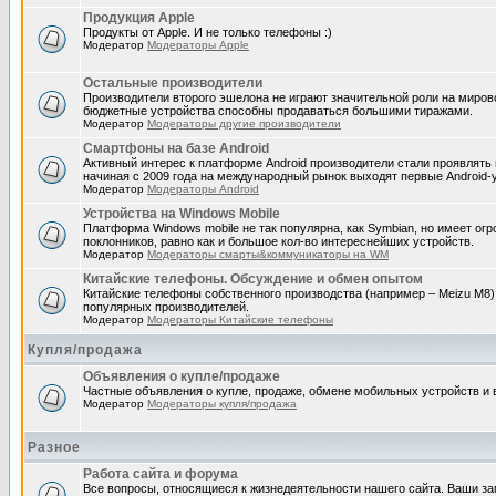
Продукция Apple
Продукты от Apple. И не только телефоны :)
Модератор
Модераторы Apple
Остальные производители
Производители второго эшелона не играют значительной роли на миров
бюджетные устройства способны продаваться большими тиражами.
Модератор
Модераторы другие производители
Смартфоны на базе Android
Активный интерес к платформе Android производители стали проявлять 
начиная с 2009 года на международный рынок выходят первые Android-
Модератор
Модераторы Android
Устройства на Windows Mobile
Платформа Windows mobile не так популярна, как Symbian, но имеет ог
поклонников, равно как и большое кол-во интереснейших устройств.
Модератор
Модераторы смарты&коммуникаторы на WM
Китайские телефоны. Обсуждение и обмен опытом
Китайские телефоны собственного производства (например – Meizu M8)
популярных производителей.
Модератор
Модераторы Китайские телефоны
Купля/продажа
Объявления о купле/продаже
Частные объявления о купле, продаже, обмене мобильных устройств и в
Модератор
Модераторы купля/продажа
Разное
Работа сайта и форума
Все вопросы, относящиеся к жизнедеятельности нашего сайта. Ваши з