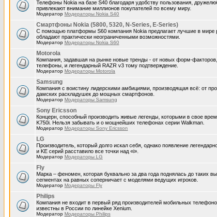
Телефоны Nokia на базе S40 благодаря удобству пользования, дружел
привлекают внимание миллионов покупателей по всему миру.
Модератор
Модераторы Nokia S40
Смартфоны Nokia (5800, 5320, N-Series, E-Series)
С помощью платформы S60 компания Nokia предлагает лучшие в мире 
обладают практически неограниченными возможностями.
Модератор
Модераторы Nokia S60
Motorola
Компания, задавшая на рынке новые тренды - от новых форм-факторов,
телефоны, и легендарный RAZR v3 тому подтверждение.
Модератор
Модераторы Motorola
Samsung
Компания с воистину лидерскими амбициями, производящая всё: от пр
дамских раскладушек до мощных смартфонов.
Модератор
Модераторы Samsung
Sony Ericsson
Концерн, способный производить живые легенды, которыми в свое врем
K750i. Нельзя забывать и о мощнейших телефонах серии Walkman.
Модератор
Модераторы Sony Ericsson
LG
Производитель, который долго искал себя, однако появление легендарн
и KE серий расставило все точки над «i».
Модератор
Модераторы LG
Fly
Марка – феномен, которая буквально за два года поднялась до таких вы
сегментах на равных соперничает с моделями ведущих игроков.
Модератор
Модераторы Fly
Philips
Компания не входит в первый ряд производителей мобильных телефоно
известны в России по линейке Xenium.
Модератор
Модераторы Philips