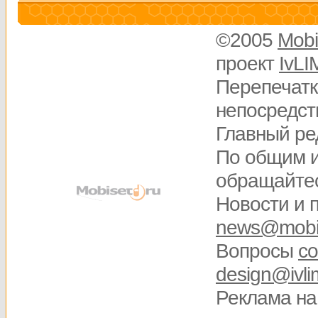
©2005
Mobi
проект
IvLI
Перепечатк
непосредств
Главный ре
По общим 
обращайте
Новости и 
news@mobis
Вопросы
со
design@ivli
Реклама на