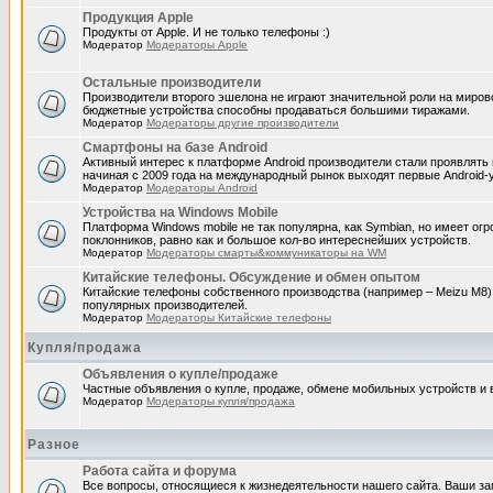
Продукция Apple
Продукты от Apple. И не только телефоны :)
Модератор
Модераторы Apple
Остальные производители
Производители второго эшелона не играют значительной роли на миров
бюджетные устройства способны продаваться большими тиражами.
Модератор
Модераторы другие производители
Смартфоны на базе Android
Активный интерес к платформе Android производители стали проявлять 
начиная с 2009 года на международный рынок выходят первые Android-
Модератор
Модераторы Android
Устройства на Windows Mobile
Платформа Windows mobile не так популярна, как Symbian, но имеет ог
поклонников, равно как и большое кол-во интереснейших устройств.
Модератор
Модераторы смарты&коммуникаторы на WM
Китайские телефоны. Обсуждение и обмен опытом
Китайские телефоны собственного производства (например – Meizu M8)
популярных производителей.
Модератор
Модераторы Китайские телефоны
Купля/продажа
Объявления о купле/продаже
Частные объявления о купле, продаже, обмене мобильных устройств и в
Модератор
Модераторы купля/продажа
Разное
Работа сайта и форума
Все вопросы, относящиеся к жизнедеятельности нашего сайта. Ваши з