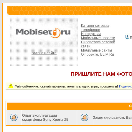
Каталог сотовых
телефонов
Инструкции
П
Мобильные новости
Библиотека сотовой
связи
Мобильные сайты
главная сайта
О проекте,
IvLIM.Ru
ПРИШЛИТЕ НАМ ФОТО
Файлообменник: скачай картинки, темы, мелодии, игры, программы!
Поделис
С
Опыт эксплуатации
Заметки о разном. Вы
смартфона Sony Xperia Z5